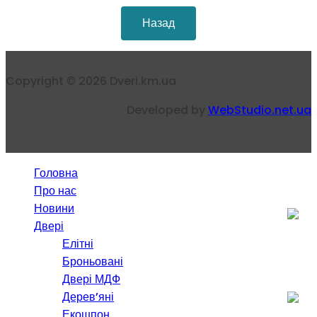
Назад
Copyright © 2026 Dveri.km.ua
Developed by
WebStudio.net.ua
Головна
Про нас
Новини
Двері
Елітні
Броньовані
Двері МДФ
Дерев’яні
Екошпон